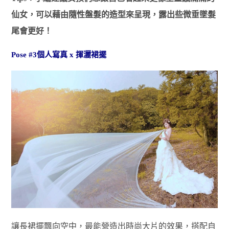
仙女，可以藉由隨性盤髮的造型來呈現，露出些微垂墜髮
尾會更好！
Pose #3個人寫真 x 揮灑裙擺
讓長裙擺飄向空中，最能營造出時尚大片的效果，搭配自