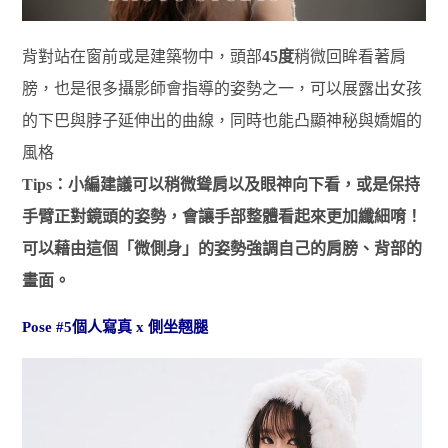
背對站在窗前或是建築物中，頭部
45度
稍微回眸看著肩
膀，也是很多攝影師會指導的姿勢之一，可以展露出女孩
的下巴與脖子延伸出的曲線，同時也能凸顯神秘與嬌媚的
風格
Tips：小編建議可以稍微聳肩以及眼神向下看，或是保持
手臂正對鏡頭的姿勢，會讓手部整體看起來更加纖細唷！
可以藉由這個「微側身」的姿勢強調自己的肩膀、背部的
畫面。
Pose #5個人寫真 x 側坐翹腿