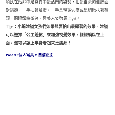
躺臥在婚紗中是寫真中最熱門的姿勢，把最自豪的側臉面
對鏡頭，一手扶著臉蛋，一手呈現微90度或是稍微扶著額
頭，閉眼露齒微笑，睡美人姿勢馬上get。
Tips：小編建議女孩們如果想要拍出最顯著的效果，建議
可以選擇「公主蓬裙」來加強視覺效果，輕輕躺臥在上
面，還可以讓上半身看起來更纖細！
Pose #2個人寫真 x 自信正面