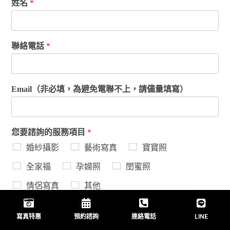
報」等為主，自2008年開放拍攝婚紗照及人像藝術照，致
力讓新人擁有專屬風格。最重要的還是WEGO一件件迷人
又美麗的獨家款設計禮服們，除了有最基本的的白紗款
式，我們也改造了市售的造型服，成為只有在WEGO才穿
得到的服裝。
姓名
*
聯絡電話
*
Email（非必填，為避免電聯不上，請儘量填寫）
寫真特惠
預約諮詢
連絡電話
LINE