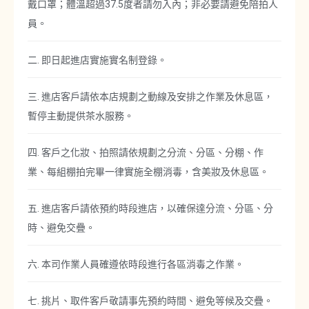
戴口罩；體溫超過37.5度者請勿入內；非必要請避免陪拍人
員。
二. 即日起進店實施實名制登錄。
三. 進店客戶請依本店規劃之動線及安排之作業及休息區，
暫停主動提供茶水服務。
四. 客戶之化妝、拍照請依規劃之分流、分區、分棚、作
業、每組棚拍完畢一律實施全棚消毒，含美妝及休息區。
五. 進店客戶請依預約時段進店，以確保達分流、分區、分
時、避免交疊。
六. 本司作業人員確遵依時段進行各區消毒之作業。
七. 挑片、取件客戶敬請事先預約時間、避免等候及交疊。