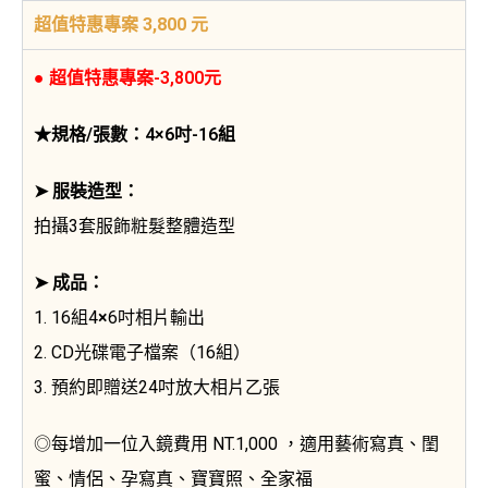
超值特惠專案 3,800 元
● 超值特惠專案-3,800元
★規格/張數：4×6吋-16組
➤ 服裝造型：
拍攝3套服飾粧髮整體造型
➤ 成品：
1. 16組4
×
6吋相片輸出
2. CD光碟電子檔案（16組）
3. 預約即贈送24吋放大相片乙張
◎每增加一位入鏡費用 NT.1,000 ，適用藝術寫真、閨
蜜、情侶、孕寫真、寶寶照、全家福