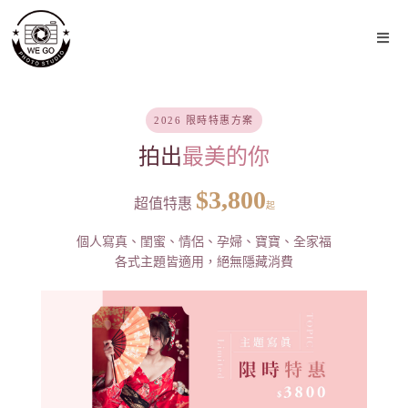
2026 限時特惠方案
拍出
最美的你
$3,800
超值特惠
起
個人寫真、閨蜜、情侶、孕婦、寶寶、全家福
各式主題皆適用，絕無隱藏消費