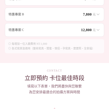
5×7 吋・20 組
規格
特惠專案 B
7,800
元
4 套服飾妝髮整體造型
造型
6×9 吋・24 組
規格
20組 5×7吋雜誌相本
成品
特惠專案 C
12,800
元
CD光碟電子檔（20組）
4 套服飾妝髮整體造型
造型
贈 24吋放大相片×1
8×12 吋・31 組
規格
24組 6×9吋雜誌相本
成品
◎ 每增加一位入鏡費用 NT.1,000
◎ 各式寫真皆適用（藝術寫真・閨蜜・情侶・孕寫真・寶寶照・全家福）
CD光碟電子檔（24組）
5 套服飾妝髮整體造型
造型
贈 24吋放大相片×1
31組 8×12吋雜誌相本
成品
CD光碟電子檔（31組）
贈 30吋放大相片×1
CONTACT
立即預約 卡位最佳時段
填寫以下表單，我們將盡快與您聯繫
為您安排最適合的拍攝方案與時間