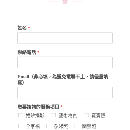
姓名
*
聯絡電話
*
Email（非必填，為避免電聯不上，請儘量填
寫）
您要諮詢的服務項目
*
婚紗攝影
藝術寫真
寶寶照
全家福
孕婦照
閨蜜照