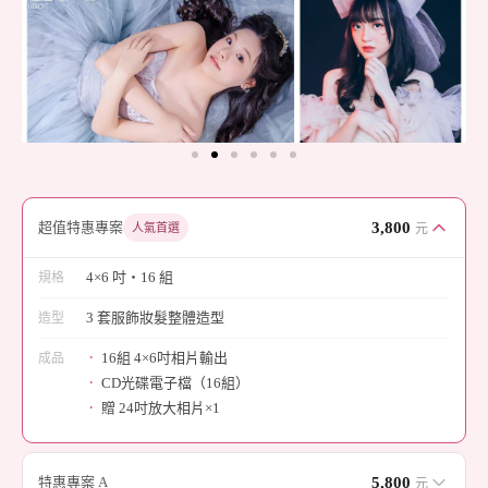
超值特惠專案
3,800
人氣首選
元
4×6 吋・16 組
規格
3 套服飾妝髮整體造型
造型
16組 4×6吋相片輸出
成品
CD光碟電子檔（16組）
贈 24吋放大相片×1
特惠專案 A
5,800
元