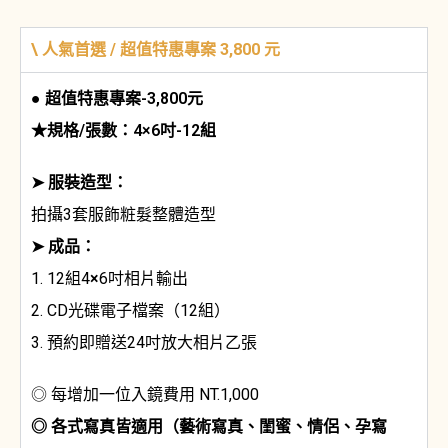
\ 人氣首選 / 超值特惠專案 3,800 元
● 超值特惠專案-3,800元
★規格/張數：4×6吋-12組
➤ 服裝造型：
拍攝3套服飾粧髮整體造型
➤ 成品：
1. 12組4
×
6吋相片輸出
2. CD光碟電子檔案（12組）
3. 預約即贈送24吋放大相片乙張
◎ 每增加一位入鏡費用 NT.1,000
◎ 各式寫真皆適用（藝術寫真、閨蜜、情侶、孕寫