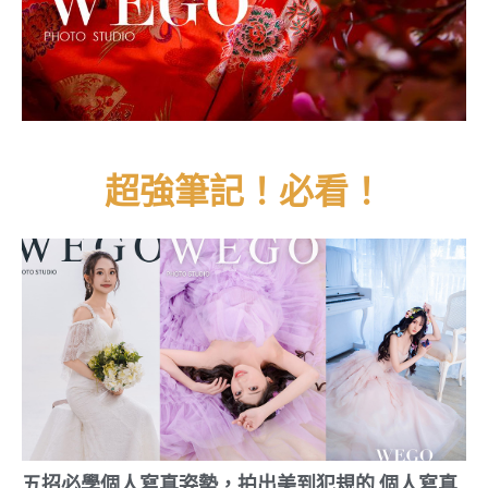
超強筆記！必看！
五招必學個人寫真姿勢，拍出美到犯規的 個人寫真