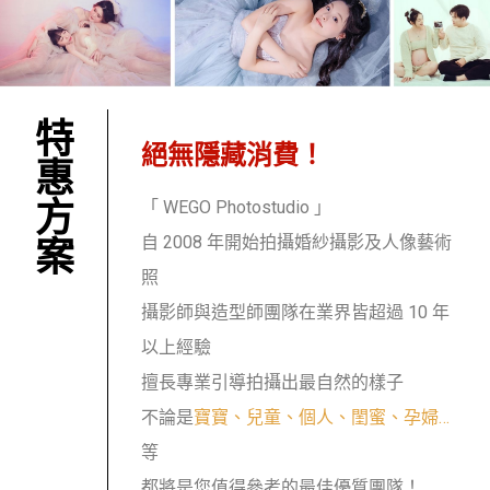
特
絕無隱藏消費！
惠
方
「 WEGO Photostudio 」
自 2008 年開始拍攝婚紗攝影及人像藝術
案
照
攝影師與造型師團隊在業界皆超過 10 年
以上經驗
擅長專業引導拍攝出最自然的樣子
不論是
寶寶、兒童、個人、閨蜜、孕婦…
等
都將是您值得參考的最佳優質團隊！